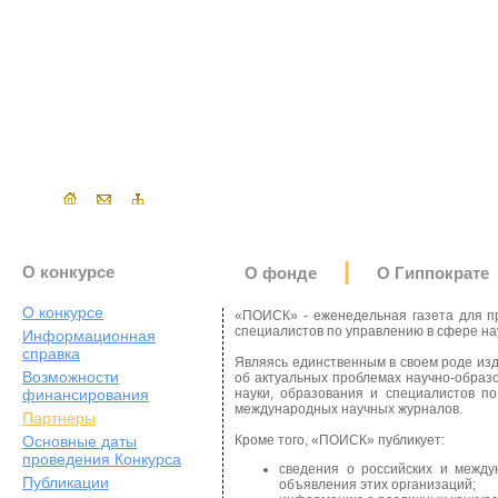
|
О конкурсе
О фонде
О Гиппократе
О конкурсе
«ПОИСК» - еженедельная газета для пр
специалистов по управлению в сфере на
Информационная
справка
Являясь единственным в своем роде изд
Возможности
об актуальных проблемах научно-образ
финансирования
науки, образования и специалистов п
международных научных журналов.
Партнеры
Основные даты
Кроме того, «ПОИСК» публикует:
проведения Конкурса
сведения о российских и межд
Публикации
объявления этих организаций;