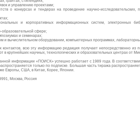
х, грантах, стипендиях;
вок и управлению проектами;
ств о конкурсах и тендерах на проведение научно-исследовательских, п
ктах;
ональных и корпоративных информационных систем, электронных биб
о-образовательной сфере;
мпозиумах и семинарах;
м и вычислительном оборудовании, компьютерных программах, лабораторных
х контактов, всю эту информацию редакция получает непосредственно из 
 в крупнейших научных, технологических и образовательных центрах от Мин
анной информации «ПОИСК» успешно работает с 1989 года. В соответствии
аспространяется только по подписке. Большая часть тиража распространяетс
акже Европы, США, в Китае, Корее, Японии.
19991, Москва, Россия