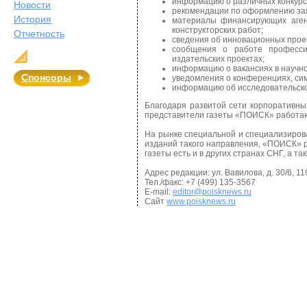
информацию о различных конкурса
Новости
рекомендации по оформлению зая
История
материалы финансирующих агент
конструкторских работ;
Отчетность
сведения об инновационных прое
сообщения о работе професси
издательских проектах;
информацию о вакансиях в научн
Спонсоры
уведомления о конференциях, си
информацию об исследовательско
Благодаря развитой сети корпоративны
представители газеты «ПОИСК» работают
На рынке специальной и специализиров
изданий такого направления, «ПОИСК» р
газеты есть и в других странах СНГ, а т
Адрес редакции: ул. Вавилова, д. 30/6, 1
Тел./факс: +7 (499) 135-3567
E-mail:
editor@poisknews.ru
Сайт
www.poisknews.ru