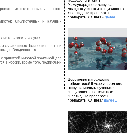
Подведены итоги II
Международного конкурса
роектно-изыскательских и опытно-
молодых ученых и специалистов
«Пептидные препараты –
препараты XXI века»
Далее...
лиотек, библиотечных и научных
 материалах и услугах.
первоисточников. Корреспонденты и
ска до Владивостока.
 с принятой мировой практикой для
я в России, кроме того, подписчики
Церемония награждения
победителей II международного
конкурса молодых ученых и
специалистов по тематике
"Пептидные препараты -
препараты XXI века"
Далее...